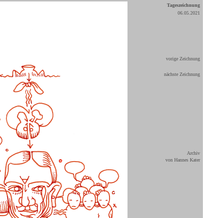
Tageszeichnung
06.05.2021
vorige Zeichnung
nächste Zeichnung
Archiv
von Hannes Kater