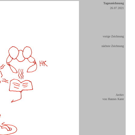
Tageszeichnung
26.07.2021
vorige Zeichnung
nächste Zeichnung
Archiv
von Hannes Kater