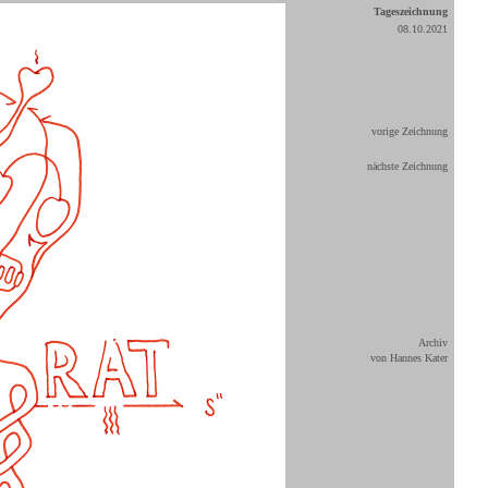
Tageszeichnung
08.10.2021
vorige Zeichnung
nächste Zeichnung
Archiv
von Hannes Kater