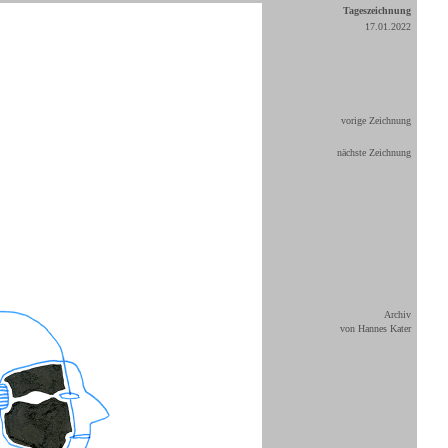
Tageszeichnung
17.01.2022
vorige Zeichnung
nächste Zeichnung
Archiv
von Hannes Kater