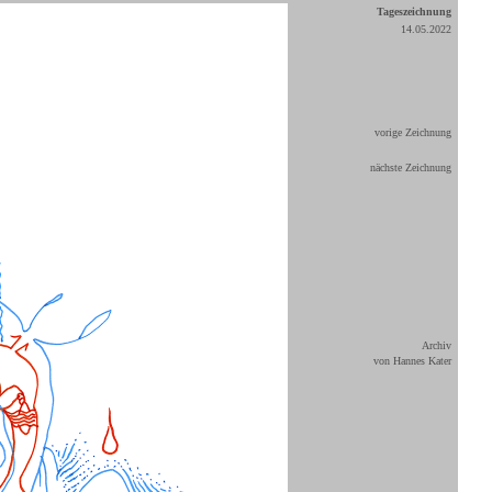
Tageszeichnung
14.05.2022
vorige Zeichnung
nächste Zeichnung
Archiv
von Hannes Kater