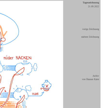
Tageszeichnung
21.09.2022
vorige Zeichnung
nächste Zeichnung
Archiv
von Hannes Kater