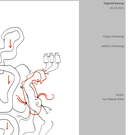
Tageszeichnung
02.10.2023
vorige Zeichnung
nächste Zeichnung
Archiv
von Hannes Kater