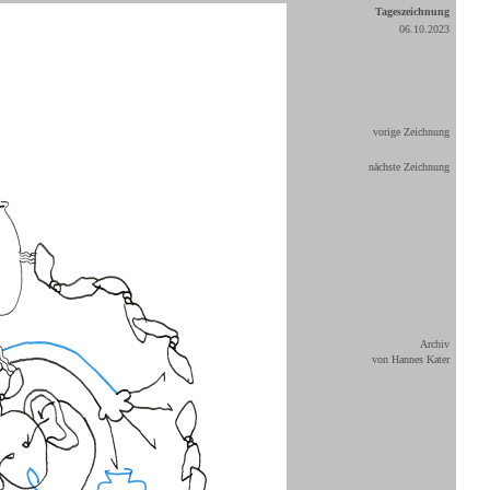
Tageszeichnung
06.10.2023
vorige Zeichnung
nächste Zeichnung
Archiv
von Hannes Kater