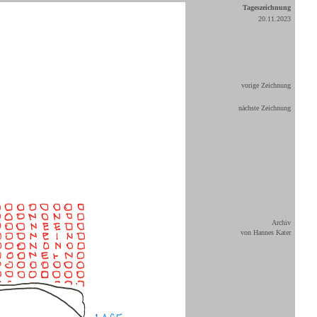
Tageszeichnung
20.11.2023
vorige Zeichnung
nächste Zeichnung
Archiv
von Hannes Kater