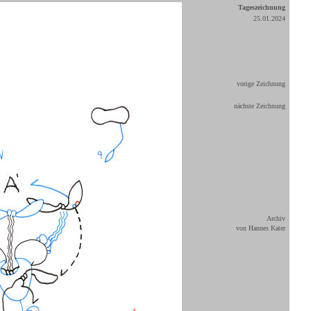
Tageszeichnung
25.01.2024
vorige Zeichnung
nächste Zeichnung
Archiv
von Hannes Kater