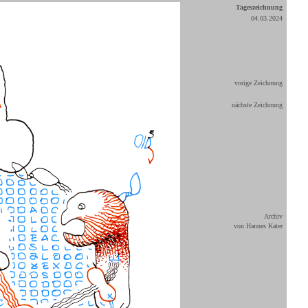
Tageszeichnung
04.03.2024
vorige Zeichnung
nächste Zeichnung
Archiv
von Hannes Kater