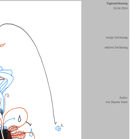
Tageszeichnung
10.04.2024
vorige Zeichnung
nächste Zeichnung
Archiv
von Hannes Kater