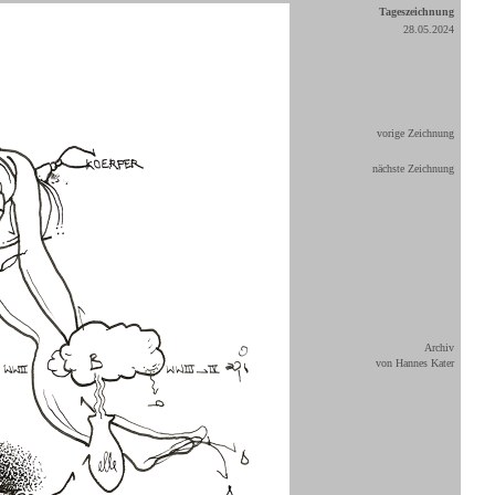
Tageszeichnung
28.05.2024
vorige Zeichnung
nächste Zeichnung
Archiv
von Hannes Kater