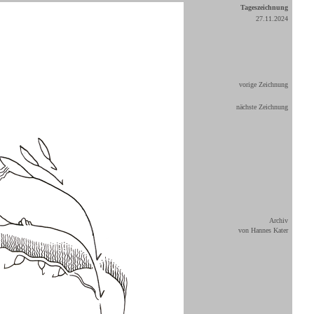
Tageszeichnung
27.11.2024
vorige Zeichnung
nächste Zeichnung
Archiv
von Hannes Kater