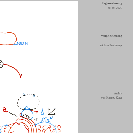
Tageszeichnung
08.03.2026
vorige Zeichnung
nächste Zeichnung
Archiv
von Hannes Kater