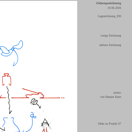
Ziehungszeichnung
10.06.2026
Lagezeichnung_030
vorige Zeichnung
nächste Zeichnung
Archiv
von Hannes Kater
Mehr zu Projekt 67