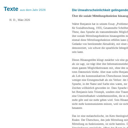
Texte
aus dem Jahr 2026
Die Unwahrscheinlichkeit gelingend
Über die soziale Mitteilungsfunktion hinausg
H. D., März 2026
Walter Benjamin hat in seinem Essay „Probleme d
für Sozialforschung, 1935; Gesammelte Schriften
These, dass Sprache als transzendentales Mögli
ihre soziale Mitteilungsfunktion hinausgreifen mu
einmal diese Mitteilungsfunktion erfüllen kann (
Gedanke von bestürzender Aktualität), mit einer
demonstriert, wie schwer die sprachliche Inbeg
sein kann.
Dieses Hinausgreifen klingt zunächst wie eine gu
als sie sagt, sie trägt über ihre Informationsein
einen ganzen Möglichkeitsraum mit, ohne den sel
totes Datenstück bliebe. Aber man sollte Benjam
als Lob des kommunikativen Überschusses lesen.
weniger eine Errungenschaft als ein Verlust: der
Sprache, in der Name und Sache eins waren, zur 
Zeichen willkürlich geworden ist. Dass Sprache ü
bei Benjamin kein Triumph, sondern eine Trauera
eine Unmittelbarkeit wiederherzustellen, die es 
mehr gibt und nie mehr geben wird. Sein Hinausgr
nicht mehr kommunizieren müsste, weil sie nich
benannte.
Das ist eine melancholische, im Kern theologisch
Reales: Der Überschuss, den jede Mitteilung mi
Mitteilung zu funktionieren, ist nicht harmlos. 
Verständigung ermöglicht, öffnet den Raum in a