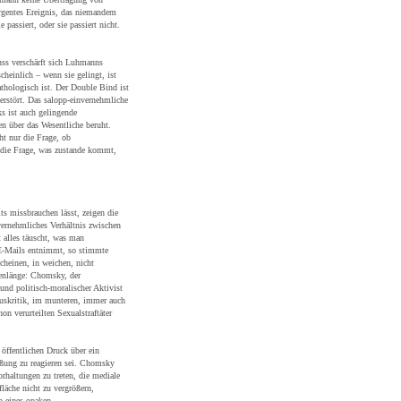
rgentes Ereignis, das niemandem
passiert, oder sie passiert nicht.
ss verschärft sich Luhmanns
heinlich – wenn sie gelingt, ist
pathologisch ist. Der Double Bind ist
erstört. Das salopp-einvernehmliche
s ist auch gelingende
n über das Wesentliche beruht.
ht nur die Frage, ob
die Frage, was zustande kommt,
ts missbrauchen lässt, zeigen die
vernehmliches Verhältnis zwischen
alles täuscht, was man
E-Mails entnimmt, so stimmte
cheinen, in weichen, nicht
lenlänge: Chomsky, der
und politisch-moralischer Aktivist
smuskritik, im munteren, immer auch
 verurteilten Sexualstraftäter
öffentlichen Druck über ein
üßung zu reagieren sei. Chomsky
rhaltungen zu treten, die mediale
fläche nicht zu vergrößern,
n eines opaken