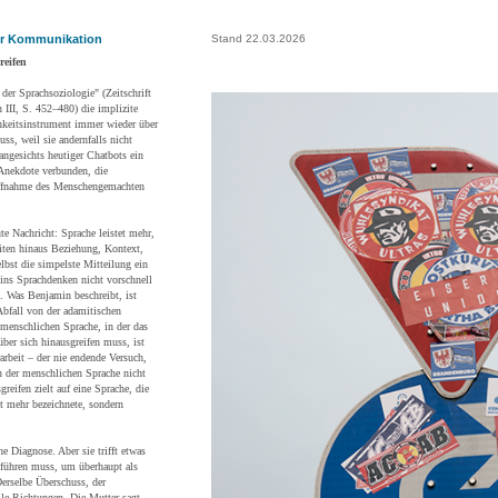
er Kommunikation
Stand 22.03.2026
reifen
er Sprachsoziologie" (Zeitschrift
 III, S. 452–480) die implizite
chkeitsinstrument immer wieder über
ss, weil sie andernfalls nicht
angesichts heutiger Chatbots ein
 Anekdote verbunden, die
riffnahme des Menschengemachten
te Nachricht: Sprache leistet mehr,
heiten hinaus Beziehung, Kontext,
bst die simpelste Mitteilung ein
ins Sprachdenken nicht vorschnell
 Was Benjamin beschreibt, ist
 Abfall von der adamitischen
menschlichen Sprache, in der das
ber sich hinausgreifen muss, ist
rbeit – der nie endende Versuch,
in der menschlichen Sprache nicht
eifen zielt auf eine Sprache, die
t mehr bezeichnete, sondern
e Diagnose. Aber sie trifft etwas
tführen muss, um überhaupt als
Derselbe Überschuss, der
lle Richtungen. Die Mutter sagt