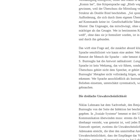
„Komm her", ihre Körpersprache sagt „Bleib we
gewinnen, weil der Überschuss die Mitteilung ve
Struktur als Double Bind beschrieben. „Sei spont
Aufforderung, die sich durch ihren eigenen Über
auf Kommando keine ist. Gesellschaftliche Tabu
Muster: Das Ungesagte, das mitschwingt, ohne a
mächtiger als das Gesagte. Wer in bestimmten K
weiß", ohne dass sie je formuliert wurden, ist 
und durch ihn gebunden.
Das wirft eine Frage auf, die zunächst absurd kli
Sprache sensibilisiert wie kaum eine andere: We
Benutzt der Mensch die Sprache – oder benutzt
S. Burroughs hat die Antwort radikalisiert:
Lang
Sprache ist kein Werkzeug, das wir führen, sonder
Überschuss gehört nicht dem Sprecher, er gehör
Burroughs' Metapher nicht vollständig folgen, u
erkennen: Wer Sprache ausschließlich als Instru
Belieben einsetzen, unterschätzt systematisch, wa
gebrauchen.
Die dreifache Unwahrscheinlichkeit
Niklas Luhmann hat dem Sachverhalt, den Benja
Burroughs von der Seite der Infektion her beschr
gegeben. In „Soziale Systeme" benennt er drei U
Kommunikation überwinden muss: erstens die Un
überhaupt versteht, was gemeint ist, weil jedes 
Sinnwelt operiert; zweitens die Unwahrscheinlich
Adressaten erreicht, die über den unmittelbar An
Unwahrscheinlichkeit, dass der Empfänger das V
Handelns annimmt. Kommunikation ist bei Luh