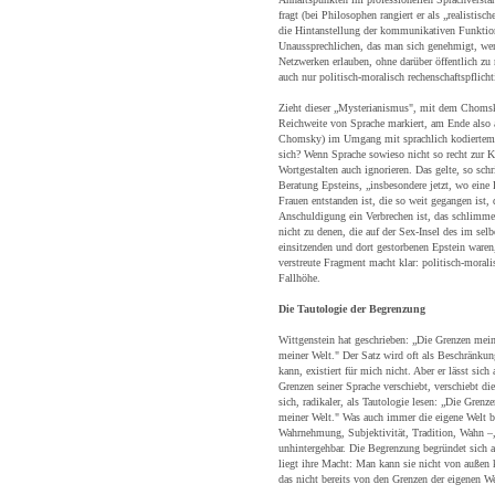
fragt (bei Philosophen rangiert er als „realistisc
die Hintanstellung der kommunikativen Funktio
Unaussprechlichen, das man sich genehmigt, wen
Netzwerken erlauben, ohne darüber öffentlich zu 
auch nur politisch-moralisch rechenschaftspflicht
Zieht dieser „Mysterianismus", mit dem Chomsk
Reichweite von Sprache markiert, am Ende also a
Chomsky) im Umgang mit sprachlich kodiertem 
sich? Wenn Sprache sowieso nicht so recht zur 
Wortgestalten auch ignorieren. Das gelte, so sch
Beratung Epsteins, „insbesondere jetzt, wo ein
Frauen entstanden ist, die so weit gegangen ist, 
Anschuldigung ein Verbrechen ist, das schlimme
nicht zu denen, die auf der Sex-Insel des im selb
einsitzenden und dort gestorbenen Epstein waren, 
verstreute Fragment macht klar: politisch-morali
Fallhöhe.
Die Tautologie der Begrenzung
Wittgenstein hat geschrieben: „Die Grenzen mei
meiner Welt." Der Satz wird oft als Beschränkun
kann, existiert für mich nicht. Aber er lässt sic
Grenzen seiner Sprache verschiebt, verschiebt die
sich, radikaler, als Tautologie lesen: „Die Gren
meiner Welt." Was auch immer die eigene Welt b
Wahrnehmung, Subjektivität, Tradition, Wahn –, e
unhintergehbar. Die Begrenzung begründet sich au
liegt ihre Macht: Man kann sie nicht von außen k
das nicht bereits von den Grenzen der eigenen Wel