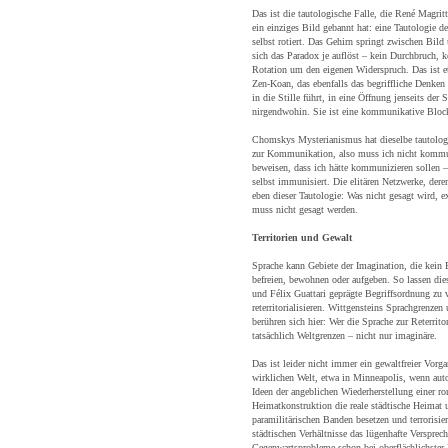
Das ist die tautologische Falle, die René Magritt
ein einziges Bild gebannt hat: eine Tautologie 
selbst rotiert. Das Gehirn springt zwischen Bild
sich das Paradox je auflöst – kein Durchbruch, 
Rotation um den eigenen Widerspruch. Das ist e
Zen-Koan, das ebenfalls das begriffliche Denke
in die Stille führt, in eine Öffnung jenseits der 
nirgendwohin. Sie ist eine kommunikative Bloc
Chomskys Mysterianismus hat dieselbe tautologi
zur Kommunikation, also muss ich nicht kommu
beweisen, dass ich hätte kommunizieren sollen –
selbst immunisiert. Die elitären Netzwerke, dere
eben dieser Tautologie: Was nicht gesagt wird, exi
muss nicht gesagt werden.
Territorien und Gewalt
Sprache kann Gebiete der Imagination, die kein F
befreien, bewohnen oder aufgeben. So lassen die
und Félix Guattari geprägte Begriffsordnung zu 
reterritorialisieren. Wittgensteins Sprachgrenzen
berühren sich hier: Wer die Sprache zur Reterritor
tatsächlich Weltgrenzen – nicht nur imaginäre.
Das ist leider nicht immer ein gewaltfreier Vorga
wirklichen Welt, etwa in Minneapolis, wenn auto
Ideen der angeblichen Wiederherstellung einer ro
Heimatkonstruktion die reale städtische Heimat 
paramilitärischen Banden besetzen und terrorisier
städtischen Verhältnisse das lügenhafte Versprec
Gegenwartsprobleme schon bei oberflächlichster 