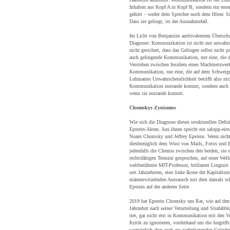
Inhalten aus Kopf A in Kopf B, sondern ein eme
gehört – weder dem Sprecher noch dem Hörer. Sie 
Dass sie gelingt, ist der Ausnahmefall.
Im Licht von Benjamins ambivalentem Überschu
Diagnose: Kommunikation ist nicht nur unwahrsc
nicht gesichert, dass das Gelingen selbst nicht 
auch gelingende Kommunikation, nur eine, die z
Verstehen zwischen Insidern eines Machtnetzwerk
Kommunikation, nur eine, die auf dem Schweige
Luhmanns Unwahrscheinlichkeit betrifft also nic
Kommunikation zustande kommt, sondern auch 
wenn sie zustande kommt.
Chomskys Zynismus
Wie sich die Diagnose dieses strukturellen Defizi
Epstein-Akten. Aus ihnen spricht ein salopp-ein
Noam Chomsky und Jeffrey Epstein. Wenn nicht 
diesbezüglich dem Wust von Mails, Fotos und 
jedenfalls die Chemie zwischen den beiden, sie s
rechtsfähigen Termini gesprochen, auf einer Wel
weltberühmte MIT-Professor, brillanter Linguist 
seit Jahrzehnten, eine linke Ikone der Kapitali
männerwitzelnden Austausch mit dem damals schon
Epstein auf der anderen Seite.
2019 bat Epstein Chomsky um Rat, wie auf den 
Jahrzehnt nach seiner Verurteilung und Strafabb
riet, gar nicht erst in Kommunikation mit den Vo
Kritik zu ignorieren, vorderhand um die Angriffs
womöglich aber auch aus tieferliegenden Gründe