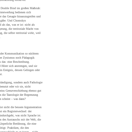
ein Double Bind im großen Maßstab:
Unterwerfung bedienen sich
er das Gesagte hinauszugreifen und
cht gäbe. Und Chomskys
als das, was er ist: nicht als
erung, die territoriale Macht von
 die selbst territorial wirkt, weil
.
ender Kommunikation so nüchtern
eder Zynismus noch Pädagogik
u das: eine Beschreibung.
 Hörer sich anstrengen, und sie
 ein Ereignis, dessen Gelingen oder
st.
tändigung, sondern auch Pathologie
enutzt oder wir sie, nicht
teins Grenzverschiebung ebenso gut
n die Tautologie der Begrenzung
n scheint – was dann?
 ist nicht die bessere Argumentation
st ein Registerwechsel: der
durchgeht, was nicht Sprache ist.
rm
des Austauschs mit der Welt, die
örperliche Berührung, die eine
ötigt. Praktiken, die den
tungsschleife zu zwingen – nicht