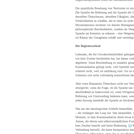
Die sprachliche Besetzung von Territorien ist 
Die Sprache der Befreiung und die Sprache der 
desselben Überschusses, derselben Fähigkeit, üb
Wirklichkeiten zu schaffen, die es ohne sie ni
Mysterianismus erscheint vor diesem Hintergrund 
philosophische Bescheidenheit, sondern als Weig
Sprache zur Kenntnis zu nehmen – eine Weigerung,
sie Räume des Unsagbaren schafft und verteidigt
Der Registerwechsel
Luhmann, der die Unwahrscheinlichkeit geling
wie kein Zweiter beschrieben hat, hat daraus w
abgeleitet. Seine Beschreibung ist zunächst gena
Kommunikation gelingt nicht, weil Sprecher und
scheitert nicht, weil sie nachlässig sind. Sie ist
Scheitern sich nicht vollständig kontrollieren läs
Aber wenn Benjamins Überschuss nicht nur Vers
ermöglicht; wenn die Frage, ob die Sprache uns b
abschließend zu beantworten ist; wenn Wittgens
Befreiung wie Unterwerfung bedeuten kann; wen
jeden Ausweg innerhalb der Sprache zu blockiere
Was aus der tautologischen Schleife herausführt,
– die verlängert den Loop nur. Was herausführt, i
Moment, in dem Kommunikation durch etwas hin
Atmen, die älteste und selbstverständlichste Fo
kein Zeichen braucht und keine Bedeutung.
[1]
K
Verbindung herstellt, die keine Interpretation ben
Überschuss offen halten, ohne ihn in eine Bedeu