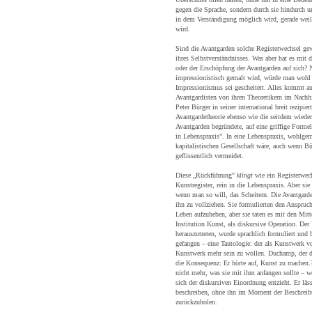
gegen die Sprache, sondern durch sie hindurch u
in dem Verständigung möglich wird, gerade weil 
wird.
Sind die Avantgarden solche Registerwechsel gew
ihres Selbstverständnisses. Was aber hat es mit
oder der Erschöpfung der Avantgarden auf sich? 
impressionistisch gemalt wird, würde man wohl 
Impressionismus sei gescheitert. Alles kommt au
Avantgardisten von ihren Theoretikern im Nachhi
Peter Bürger in seiner international breit rezipie
Avantgardetheorie ebenso wie die seitdem wieder
Avantgarden begründete, auf eine griffige Form
in Lebenspraxis". In eine Lebenspraxis, wohlgeme
kapitalistischen Gesellschaft wäre, auch wenn B
geflissentlich vermeidet.
Diese „Rückführung"
klingt
wie ein Registerwec
Kunstregister, rein in die Lebenspraxis. Aber sie
wenn man so will, das Scheitern. Die Avantgar
ihn zu vollziehen. Sie formulierten den Anspruc
Leben aufzuheben, aber sie taten es mit den Mitt
Institution Kunst, als diskursive Operation. Der
herauszutreten, wurde sprachlich formuliert und
gefangen – eine Tautologie: der als Kunstwerk v
Kunstwerk mehr sein zu wollen. Duchamp, der da
die Konsequenz: Er hörte auf, Kunst zu machen.
nicht mehr, was sie mit ihm anfangen sollte – we
sich der diskursiven Einordnung entzieht. Er läss
beschreiben, ohne ihn im Moment der Beschreibu
zurückzuholen.