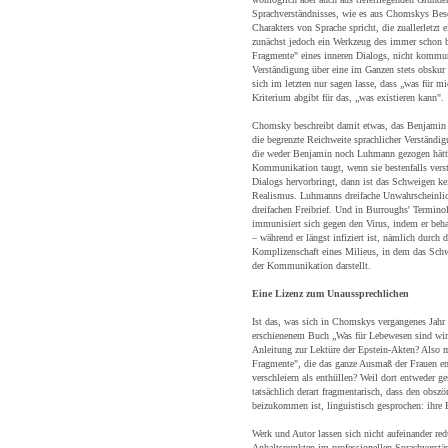
Sprachverständnisses, wie es aus Chomskys Be
Charakters von Sprache spricht, die zuallerletzt
zunächst jedoch ein Werkzeug des immer schon b
Fragmente" eines inneren Dialogs, nicht kommu
Verständigung über eine im Ganzen stets obskur 
sich im letzten nur sagen lasse, dass „was für mi
Kriterium abgibt für das, „was existieren kann".
Chomsky beschreibt damit etwas, das Benjamin
die begrenzte Reichweite sprachlicher Verständig
die weder Benjamin noch Luhmann gezogen hätt
Kommunikation taugt, wenn sie bestenfalls verst
Dialogs hervorbringt, dann ist das Schweigen k
Realismus. Luhmanns dreifache Unwahrscheinli
dreifachen Freibrief. Und in Burroughs' Termin
immunisiert sich gegen den Virus, indem er beha
– während er längst infiziert ist, nämlich durch
Komplizenschaft eines Milieus, in dem das Sch
der Kommunikation darstellt.
Eine Lizenz zum Unaussprechlichen
Ist das, was sich in Chomskys vergangenes Jah
erschienenem Buch „Was für Lebewesen sind wir?
Anleitung zur Lektüre der Epstein-Akten? Also m
Fragmente", die das ganze Ausmaß der Frauen en
verschleiern als enthüllen? Weil dort entweder ge
tatsächlich derart fragmentarisch, dass den obsz
beizukommen ist, linguistisch gesprochen: ihre 
Werk und Autor lassen sich nicht aufeinander re
Anhaltspunkten im professionellen Sprachverst