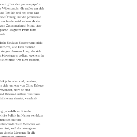
e mit „Ceci n'est pas une pipe" in
des Widerspruchs, die endlos um sich
 und Text hin und her, ohne dass
keine Öffnung, nur die permanente
twas fundamental anderes als ein
n zum Zusammenbruch bringt, aber
Sprache. Magrittes Pfeife führt
kade.
sche Struktur: Sprache taugt nicht
nizieren, also kann niemand
 ein geschlossener Loop, der sich
n Schweigen er bedient, operieren in
stiert nicht; was nicht existiert,
uß je betreten wird, besetzen,
se sich, um eine von Gilles Deleuze
verwenden, aktiv de- und
 und Deleuze/Guattaris Territorien
ialisierung einsetzt, verschiebt
ng, jedenfalls nicht in der
ritäre Politik im Namen verrückter
mantisch-fiktiven
unterschiedlichster Menschen von
en lässt, weil die heterogenen
hen simpler Lösungen für alle
Betrachtung entlarven.