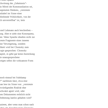
schwörung des „Geheimnis"-
 ein Mittel der Kommunikation sei,
egrenzten Denkens, „verstreute
nikabel im Sinne einer
bleibende Wirklichkeit, von der
ch unvorstellbar" ist, kein
 und Luhmann auch beschreiben –
ung. Aber er zieht eine Konsequenz,
en: Wenn Sprache ohnehin nicht zur
reute Fragmente eines inneren
eine Verweigerung, sondern
chkeit wird bei Chomsky zum
ologie gesprochen: Chomsky
uptet, es gebe gar keine Ansteckung
 die unausgesprochene
weigen selbst die wirksamste Form
r noch einmal bei Suhrkamp
" nachlesen lässt, etwa eine
an lese im Sinne von: „verstreute
twürdigenden Realität eher
schwärzt agiert wird, oder
önen Dokumenten rechtlich nicht
Bedeutung lautlos gehalten wird?
duzieren, aber wenn man schon nach
ändnis des Sprachmagiers Chomsky