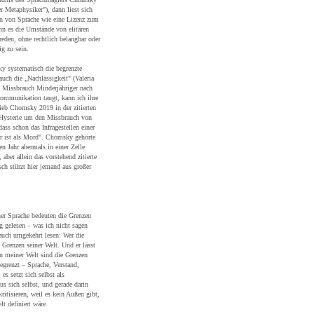
her Metaphysiker"), dann liest sich
n von Sprache wie eine Lizenz zum
n es die Umstände von elitären
reden, ohne rechtlich belangbar oder
ig zu sein.
y systematisch die begrenzte
uch die „Nachlässigkeit" (Valeria
Missbrauch Minderjähriger nach
Kommunikation taugt, kann ich ihre
rieb Chomsky 2019 in der zitierten
e Hysterie um den Missbrauch von
dass schon das Infragestellen einer
r ist als Mord". Chomsky gehörte
en Jahr abermals in einer Zelle
aber allein das vorstehend zitierte
sch stürzt hier jemand aus großer
ner Sprache bedeuten die Grenzen
g gelesen – was ich nicht sagen
h auch umgekehrt lesen: Wer die
 Grenzen seiner Welt. Und er lässt
zen meiner Welt sind die Grenzen
egrenzt – Sprache, Verstand,
s setzt sich selbst als
s sich selbst, und gerade darin
ritisieren, weil es kein Außen gibt,
t definiert wäre.