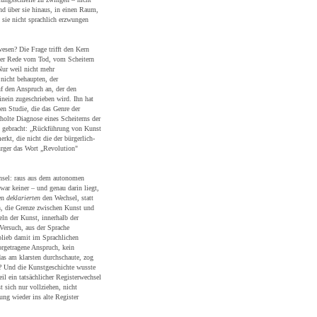
nd über sie hinaus, in einen Raum,
sie nicht sprachlich erzwungen
esen? Die Frage trifft den Kern
 der Rede vom Tod, vom Scheitern
Nur weil nicht mehr
nicht behaupten, der
f den Anspruch an, der den
nein zugeschrieben wird. Ihn hat
rten Studie, die das Genre der
holte Diagnose eines Scheiterns der
el gebracht: „Rückführung von Kunst
rkt, die nicht die der bürgerlich-
ürger das Wort „Revolution"
hsel: raus aus dem autonomen
 war keiner – und genau darin liegt,
den
deklarierten
den Wechsel, statt
h, die Grenze zwischen Kunst und
eln der Kunst, innerhalb der
 Versuch, aus der Sprache
 blieb damit im Sprachlichen
orgetragene Anspruch, kein
s am klarsten durchschaute, zog
? Und die Kunstgeschichte wusste
il ein tatsächlicher Registerwechsel
t sich nur vollziehen, nicht
ng wieder ins alte Register