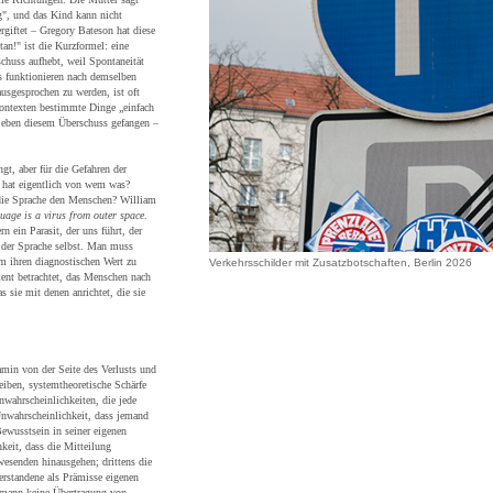
g", und das Kind kann nicht
rgiftet – Gregory Bateson hat diese
an!" ist die Kurzformel: eine
schuss aufhebt, weil Spontaneität
s funktionieren nach demselben
usgesprochen zu werden, ist oft
ontexten bestimmte Dinge „einfach
in eben diesem Überschuss gefangen –
ngt, aber für die Gefahren der
r hat eigentlich von wem was?
 die Sprache den Menschen? William
uage is a virus from outer space
.
n ein Parasit, der uns führt, der
t der Sprache selbst. Man muss
m ihren diagnostischen Wert zu
Verkehrsschilder mit Zusatzbotschaften, Berlin 2026
ment betrachtet, das Menschen nach
s sie mit denen anrichtet, die sie
min von der Seite des Verlusts und
eiben, systemtheoretische Schärfe
nwahrscheinlichkeiten, die jede
wahrscheinlichkeit, dass jemand
Bewusstsein in seiner eigenen
keit, dass die Mitteilung
wesenden hinausgehen; drittens die
erstandene als Prämisse eigenen
mann keine Übertragung von