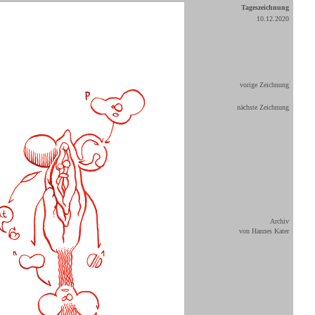
Tageszeichnung
10.12.2020
vorige Zeichnung
nächste Zeichnung
Archiv
von Hannes Kater