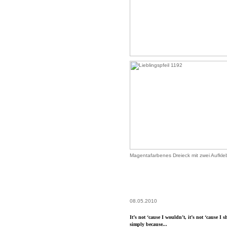
Magentafarbenes Dreieck mit zwei Aufkle
08.05.2010
It’s not ‘cause I wouldn’t, it’s not ‘cause I s
simply because...