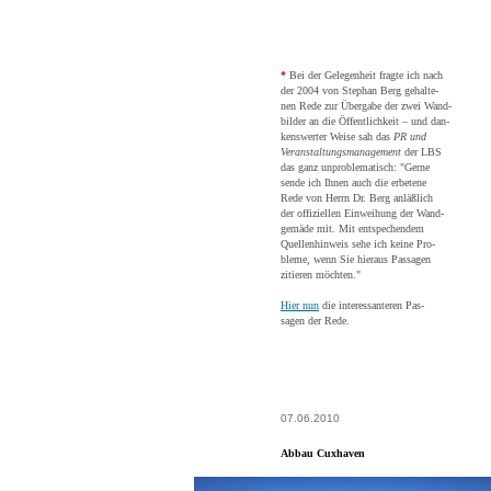
*
Bei der Gelegenheit fragte ich nach
der 2004 von Stephan Berg gehalte-
nen Rede zur Übergabe der zwei Wand-
bilder an die Öffentlichkeit – und dan-
kenswerter Weise sah das
PR und
Veranstaltungsmanagement
der LBS
das ganz unproblematisch: "Gerne
sende ich Ihnen auch die erbetene
Rede von Herrn Dr. Berg anläßlich
der offiziellen Einweihung der Wand-
gemäde mit. Mit entspechendem
Quellenhinweis sehe ich keine Pro-
bleme, wenn Sie hieraus Passagen
zitieren möchten."
Hier nun
die interessanteren Pas-
sagen der Rede.
07.06.2010
Abbau Cuxhaven