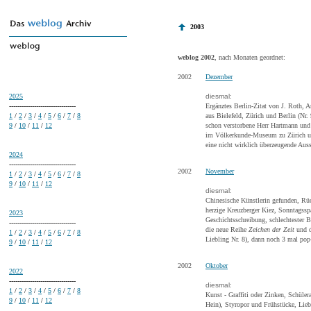
2003
weblog 2002
, nach Monaten geordnet:
2002
Dezember
2025
diesmal:
--------------------------------
Ergänztes Berlin-Zitat von J. Roth, 
1
/
2
/
3
/
4
/
5
/
6
/
7
/
8
aus Bielefeld, Zürich und Berlin (Nr. 
9
/
10
/
11
/
12
schon verstorbene Herr Hartmann und
im Völkerkunde-Museum zu Zürich un
eine nicht wirklich überzeugende Auss
2024
--------------------------------
2002
November
1
/
2
/
3
/
4
/
5
/
6
/
7
/
8
9
/
10
/
11
/
12
diesmal:
Chinesische Künstlerin gefunden, Rüc
herzige Kreuzberger Kiez, Sonntagssp
2023
Geschichtsschreibung, schlechtester 
--------------------------------
die neue Reihe
Zeichen der Zeit
und d
1
/
2
/
3
/
4
/
5
/
6
/
7
/
8
Liebling Nr. 8), dann noch 3 mal pop
9
/
10
/
11
/
12
2002
Oktober
2022
--------------------------------
diesmal:
1
/
2
/
3
/
4
/
5
/
6
/
7
/
8
Kunst - Graffiti oder Zinken, Schüle
9
/
10
/
11
/
12
Hein), Styropor und Frühstücke, Liebl