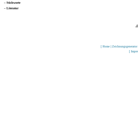
– Stichworte
– Literatur
[
Home
|
Zeichnungsgenerator
[
Impr