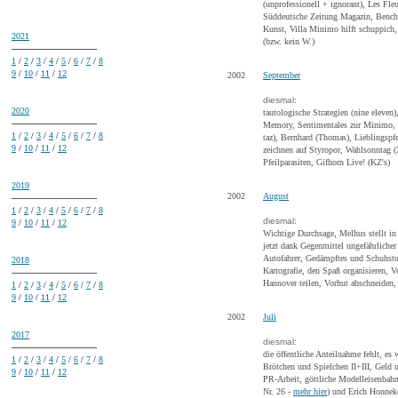
(unprofessionell + ignorant), Les Fle
Süddeutsche Zeitung Magazin, Bencht
Kunst, Villa Minimo hilft schuppich
2021
(bzw. kein W.)
--------------------------------
1
/
2
/
3
/
4
/
5
/
6
/
7
/
8
9
/
10
/
11
/
12
2002
September
diesmal:
2020
tautologische Strategien (nine eleven
--------------------------------
Memory, Sentimentales zur Minimo, 
1
/
2
/
3
/
4
/
5
/
6
/
7
/
8
taz), Bernhard (Thomas), Lieblingspf
9
/
10
/
11
/
12
zeichnen auf Styropor, Wahlsonntag 
Pfeilparasiten, Gifhorn Live! (KZ's)
2019
2002
August
--------------------------------
1
/
2
/
3
/
4
/
5
/
6
/
7
/
8
diesmal:
9
/
10
/
11
/
12
Wichtige Durchsage, Melhus stellt i
jetzt dank Gegenmittel ungefährlicher 
Autofahrer, Gedämpftes und Schuhstu
2018
Kartografie, den Spaß organisieren,
--------------------------------
Hannover teilen, Vorhut abschneiden
1
/
2
/
3
/
4
/
5
/
6
/
7
/
8
9
/
10
/
11
/
12
2002
Juli
2017
diesmal:
--------------------------------
die öffentliche Anteilnahme fehlt, es 
1
/
2
/
3
/
4
/
5
/
6
/
7
/
8
Brötchen und Spielchen II+III, Geld 
9
/
10
/
11
/
12
PR-Arbeit, göttliche Modelleisenbahn,
Nr. 26 -
mehr hier
) und Erich Honnek