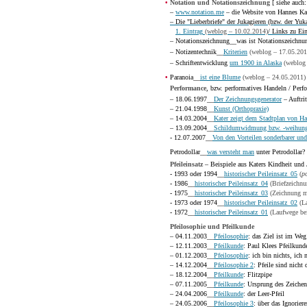
•
Notation und Notationszeichnung
[ siehe auch
–
www.notation.me
– die Website von Hannes K
–
Die "Lieberbriefe" der Jukagieren (bzw. der Yuk
1. Eintrag
(weblog – 10.02.2014)
/ Links zu Ei
– Notationszeichnung__was ist Notationszeichn
– Notizentechnik__
Kriterien
(weblog – 17.05.201
– Schriftentwicklung
um 1900 in Alaska
(weblog
•
Paranoia__
ist eine Blume
(weblog – 24.05.2011)
Performance
, bzw. performatives Handeln / Perf
– 18.06.1997__
Der Zeichnungsgenerator
– Auftrit
– 21.04.1998__
Kunst (Orthopraxie)
– 14.03.2004__
Kater zeigt dem Stadtplan von 
– 13.09.2004__
Schildumwidmung bzw. -weihun
- 12.07.2007__
Von den Vorteilen sonderbarer und
Petrodollar__
was versteht man
unter Petrodollar?
Pfeileinsatz
– Beispiele aus Katers Kindheit und J
- 1993 oder 1994__
historischer Peileinsatz_05
(
p
- 1986__
historischer Peileinsatz_04
(Briefzeichnu
- 1975__
historischer Peileinsatz_03
(Zeichnung mi
- 1973 oder 1974__
historischer Peileinsatz_02
(La
- 1972__
historischer Peileinsatz_01
(Laufwege be
Pfeilosophie und Pfeilkunde
– 04.11.2003__
Pfeilosophie
: das Ziel ist im Weg
– 12.11.2003__
Pfeilkunde
: Paul Klees Pfeilkund
– 01.12.2003__
Pfeilosophie
: ich bin nichts, ich 
– 14.12.2004__
Pfeilosophie 2
: Pfeile sind nicht 
– 18.12.2004__
Pfeilkunde
: Flitzpipe
– 07.11.2005__
Pfeilkunde
: Ursprung des Zeichens
– 24.04.2006__
Pfeilkunde
: der Leer-Pfeil
– 24.05.2006__
Pfeilosophie 3
: über das Ignorier