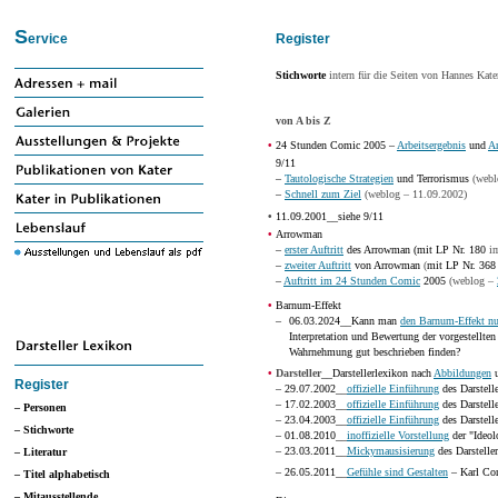
S
ervice
Register
Stichworte
intern für die Seiten von Hannes Kate
von A bis Z
•
24 Stunden Comic 2005 –
Arbeitsergebnis
und
Ar
9/11
–
Tautologische Strategien
und Terrorismus
(webl
–
Schnell zum Ziel
(weblog – 11.09.2002)
•
11.09.2001__siehe 9/11
•
Arrowman
–
erster Auftritt
des Arrowman (mit LP Nr. 180
im
–
zweiter Auftritt
von Arrowman
(
mit LP Nr. 368
–
Auftritt im 24 Stunden Comic
2005
(weblog –
•
Barnum-Effekt
–
06.03.2024__Kann man
den Barnum-Effekt nu
Interpretation und Bewertung der vorgestellte
Wahrnehmung gut beschrieben finden?
•
Darsteller
__Darstellerlexikon nach
Abbildungen
u
Register
– 29.07.2002__
offizielle Einführung
des Darstelle
– 17.02.2003__
offizielle Einführung
des Darstell
– Personen
– 23.04.2003__
offizielle Einführung
des Darstell
– Stichworte
– 01.08.2010__
inoffizielle Vorstellung
der "Ideol
– 23.03.2011__
Mickymausisierung
des Darstelle
– Literatur
– 26.05.2011__
Gefühle sind Gestalten
– Karl Co
– Titel alphabetisch
– Mitausstellende