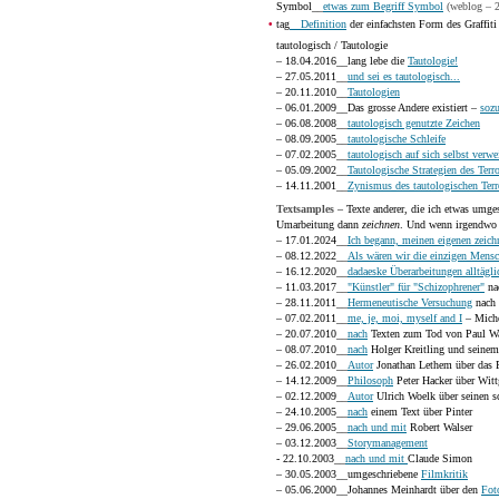
Symbol__
etwas zum Begriff Symbol
(weblog – 
•
tag
__Definition
der einfachsten Form des Graffit
tautologisch / Tautologie
– 18.04.2016__lang lebe die
Tautologie!
– 27.05.2011__
und sei es tautologisch...
– 20.11.2010__
Tautologien
– 06.01.2009__Das grosse Andere existiert –
sozu
– 06.08.2008__
tautologisch genutzte Zeichen
– 08.09.2005__
tautologische Schleife
– 07.02.2005__
tautologisch auf sich selbst verwe
– 05.09.2002__
Tautologische Strategien des Terro
– 14.11.2001__
Zynismus des tautologischen Terr
Textsamples
– Texte anderer, die ich etwas umge
Umarbeitung dann
zeichnen
. Und wenn irgendwo e
– 17.01.2024__
Ich begann, meinen eigenen zeich
– 08.12.2022__
Als wären wir die einzigen Mensc
– 16.12.2020__
dadaeske Überarbeitungen alltägli
– 11.03.2017__
"Künstler" für "Schizophrener"
nac
– 28.11.2011__
Hermeneutische Versuchung
nach 
– 07.02.2011__
me, je, moi, myself and I
– Miche
– 20.07.2010__
nach
Texten zum Tod von Paul Wa
– 08.07.2010__
nach
Holger Kreitling und seinem
– 26.02.2010__
Autor
Jonathan Lethem über das P
– 14.12.2009__
Philosoph
Peter Hacker über Witt
– 02.12.2009__
Autor
Ulrich Woelk über seinen s
– 24.10.2005__
nach
einem Text über Pinter
– 29.06.2005__
nach und mit
Robert Walser
– 03.12.2003__
Storymanagement
- 22.10.2003__
nach und mit
Claude Simon
– 30.05.2003__umgeschriebene
Filmkritik
– 05.06.2000__Johannes Meinhardt über den
Fot