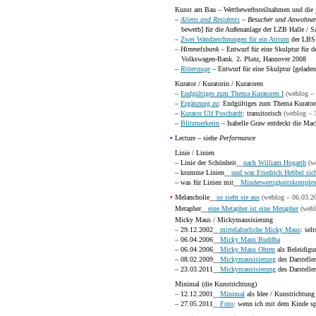
Kunst am Bau – Wettbewerbsteilnahmen und die j
–
Aliens and Residents
– Besucher und Anwohne
bewerb] für die Außenanlage der LZB Halle / Sa
–
Zwei Wandzeichnungen für ein Atrium
der LBS
–
Himmelsbank
– Entwurf für eine Skulptur für de
Volkswagen-Bank.
2. Platz
, Hannover 2008
–
Ritterauge
– Entwurf für eine Skulptur [gelade
Kurator / Kuratorin / Kuratoren
–
Endgültiges zum Thema Kuratoren I
(weblog –
–
Ergänzung zu
: Endgültiges zum Thema Kurator
–
Kurator Ulf Poschardt
: transitorisch
(weblog – 
–
Blitzmerkerin
– Isabelle Graw entdeckt die Ma
•
Lecture – siehe
Performance
Linie / Linien
– Linie der Schönheit__
nach William Hogarth
(w
– krumme Linien__
und was Friedrich Hebbel sic
– was für Linien mit__
Minderwertigkeitskomple
•
Melancholie__
so sieht sie aus
(weblog – 06.03.2
Metapher__
eine Metapher ist eine Metapher
(webl
Micky Maus / Mickymausisierung
– 29.12.2002__
mittelalterliche Micky Maus
: sel
– 06.04.2006__
Micky Maus Buddha
– 06.04.2006__
Micky Maus Ohren
als Beleidig
– 08.02.2009__
Mickymausisierung
des Darstelle
– 23.03.2011__
Mickymausisierung
des Darstelle
Minimal (die Kunstrichtung)
– 12.12.2001__
Minimal
als Idee / Kunstrichtung
– 27.05.2011__
Foto
: wenn ich mit dem Kinde s