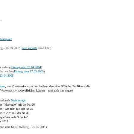
r
beitsplatz
og – 05.09.2002;
pure Variante
ohne Titel)
 weblog-
Eintrag vom 29.04.2004
)
im weblog-
Eintrag vom 17.03.2005
)
23.04.2005
)
tzen
, um Kunstwerke so zu beschreiben, dass über 90% des Publikums die
n Werke positiv nachvollziehen können – und auch ihre eigene
nd nach
Bedeutungen
rs "Ideologie" mit der Nr. 26
ers "Was tun" mit der Nr. 29
ers "Geld" mit der Nr. 30
ogie"-Variante "Glocke"
rs *015
rino über Musil
(weblog – 26.05.2011)