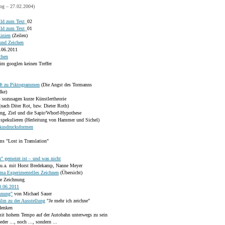
og – 27.02.2004)
ld zum Text
_02
ld zum Text
_01
Linien
(Zeilen)
und Zeichen
.06.2011
chen
im googlen keinen Treffer
ift zu Piktogrammen
(Die Angst des Tormanns
dke)
 – sozusagen kurze Künstlertheorie
nach Diter Rot, bzw. Dieter Roth)
ng, Ziel und die Sapir/Whorf-Hypothese
spekulieren (Herleitung von Hammer und Sichel)
r Ausdrucksformen
ms "Lost in Translation"
" gemeint ist – und was nicht
u.a. mit Horst Bredekamp, Nanne Meyer
a Experimentelles Zeichnen
(Übersicht)
te Zeichnung
0.06.2011
hnung"
von Michael Sauer
ilm zu der Ausstellung
"Je mehr ich zeichne"
 denken
mit hohem Tempo auf der Autobahn unterwegs zu sein
der ..., noch ..., sondern ...