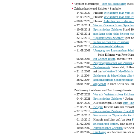
•
Voynich-Manuskript__
über das Manuskript
(webl
•
Zeichentheorie und Zeichen / Symbole
– 14.03.2020__Flusser:
Wie kommt man vom Bi
– 04.03.2020__Flusser:
Wie kommt man vom Bi
– 08.02.2020__Flusser:
Aufrollen des Bildes in 
– 27.10.2011__
Was zur Grammatik von Sprache 
– 10.06.2011__
Epistemisches Zeichnen
Stand 10
– 27.05.2011__
man kann nicht nicht Zeichen ma
– 22.12.2010__
"Epistemisches Zeichnen"
gibt be
– 26.02.2010__
In den Zeichen bin ich zuhaus
– 19.02.2010__
Codierungsmöglichkeiten
– 11.08.2008__
Übergang von Lautsprachen-Schr
beim Elfmeter von Peter Han
– 06.08.2008__
ein Zeichen zeicht
, aber mit "z"!
– 25.07.2008__
Zeigemöglichkeiten von Zeichen
(
– 08.06.2007__
Zeichenkunde
: Sehnsucht, Hoffnu
– 21.12.2005__auf das
kollektive Bildgedächtnis
– 14.11.2004__
Zeichnung als körperlichste alle
– 28.02.2004__
kombinatorische Schöpfungskraft
– 08.01.2004__
angewandt
in einer Kritik des Fil
Zeichnung
/ zeichnen und
Zeichnungstheorie
– 27.07.2026__
Was mit "epistemischem Zeichnen
– 04.04.2021__
Epistemisches Zeichnen
/ Update 
– 16.04.2020__Alle bisherigen Beiträge
zum Them
– 21.05.2011__
Beispiel
für eine wirklich relevan
– 22.12.2010__
Epistemisches Zeichnen, Stand 1
– 07.10.2010__
Kommentar zu "Sprache der Zeic
– 01.10.2010__Hinweis und Link auf / zu dem
F
– 21.02.2005__
zeichnen und denken
, bzw. nicht
– 10.08.2002__
Automatisches Zeichnen
ist wie 
– 01.08.2002__
Durchsage
: als Zeichner bin ich we