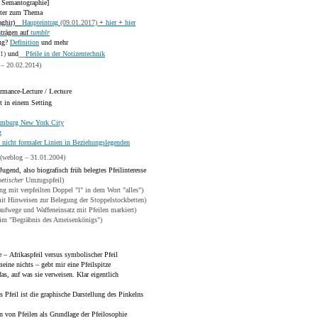
: Semantographie]
ater zum Thema
aghir)__
Haupteintrag
(09.01.2017)
+
hier
+
hier
nträgen auf
tumblr
ung?
Definition
und mehr
1)
und__
Pfeile in der Notizentechnik
 – 20.02.2014)
ormance-Lecture /
Lecture
t in einem Setting
Hamburg New York City
g
 nicht formaler Linien in Beziehungslegenden
(weblog – 31.01.2004)
ugend, also biografisch früh belegtes Pfeilinteresse
oetischer
Umzugspfeil)
ng mit verpfeilten Doppel "l" in dem Wort "alles")
t Hinweisen zur Belegung der Stoppelstockbetten)
ufwege und Waffeneinsatz mit Pfeilen markiert)
im "Begräbnis des Ameisenkönigs")
e – Afrikaspfeil versus symbolischer Pfeil
meine nichts – gebt mir eine Pfeilspitze
das, auf was sie verweisen. Klar eigentlich
 Pfeil ist die graphische Darstellung des Pinkelns
en von Pfeilen als Grundlage der Pfeilosophie