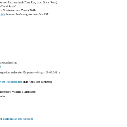
en von Zeichen (nach Diter Rot, bzw. Dieter Roth)
eil
und
Strahl
it Studenten zum Thema Pfeile
feile
in einer Zeichnung aus dem Jahr 1971
entstanden sind
al
 gegenüber stehenden Gruppen
(weblog – 09.05.2011)
ift zu Piktogrammen
(Die Angst des Tormanns
ldsprache, visuelle Plansprache]
rache
m Beeinflussen des Handelns