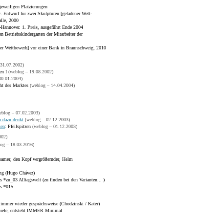
eweiligen Platzierungen
r
. Entwurf für zwei Skulpturen [geladener Wett-
lle, 2000
-Hannover.
1. Preis
, ausgeführt Ende 2004
n Betriebskindergarten der Mitarbeiter der
ner Wettbewerb] vor einer Bank in Braunschweig, 2010
 31.07.2002)
en I
(weblog – 19.08.2002)
30.01.2004)
cht des Marktes
(weblog – 14.04.2004)
eblog – 07.02.2003)
h dazu denkt
(weblog – 02.12.2003)
xen
: Pfeilspitzen
(weblog – 01.12.2003)
002)
og – 18.03.2016)
tsamer, den Kopf vergrößernder, Helm
ung (Hugo Chávez)
rs *zu_03 Alltagswelt (zu finden bei den Varianten... )
rs *015
 immer wieder gesprächsweise (Chodzinski / Kater)
piele, entsteht IMMER Minimal