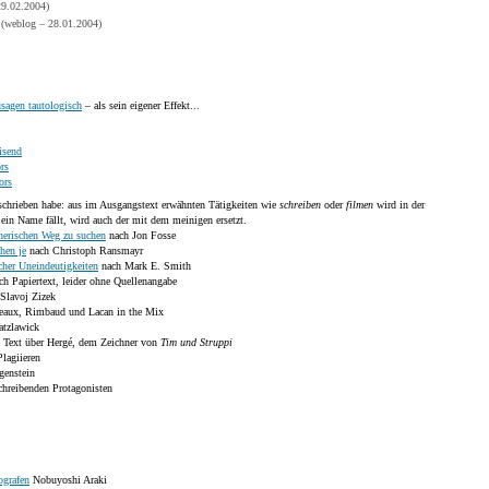
29.02.2004)
i
(weblog – 28.01.2004)
sagen tautologisch
– als sein eigener Effekt...
isend
rs
ors
schrieben habe: aus im Ausgangstext erwähnten Tätigkeiten wie
schreiben
oder
filmen
wird in der
in Name fällt, wird auch der mit dem meinigen ersetzt.
nerischen Weg zu suchen
nach Jon Fosse
hen je
nach Christoph Ransmayr
cher Uneindeutigkeiten
nach Mark E. Smith
h Papiertext, leider ohne Quellenangabe
Slavoj Zizek
aux, Rimbaud und Lacan in the Mix
tzlawick
 Text über Hergé, dem Zeichner von
Tim und Struppi
lagiieren
genstein
chreibenden Protagonisten
ografen
Nobuyoshi Araki