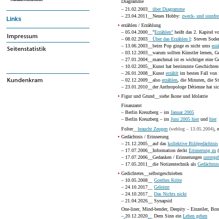
Diagramme
– 21.02.2003__
über Diagramme
– 23.04.2011__Neues Hobby:
zweck- und sinnfr
Links
•
erzählen / Erzählung
– 05.04.2000__"
Erzählen"
heißt das 2. Kapitel v
– 08.02.2003__
Über das Erzählen I
: Steven Sode
– 13.06.2003__beim Pop ginge es nicht ums
erz
– 03.12.2003__warum sollten Künstler lernen, G
– 27.01.2004__manchmal ist es wichtiger eine Ge
– 10.02.2005__Kunst hat bestimmte Geschichten
– 26.01.2008__Kunst
erzählt
im besten Fall von i
– 02.12.2009__also
erzählen
, die Minuten, die S
– 23.01.2010__der Anthropologe Détienne hat si
•
Figur und Grund__siehe Ikone und Idolatrie
Finanzamt
– Berlin Kreuzberg – im
Januar 2005
– Berlin Kreuzberg – im
Juni 2005 hier
und
hier
Folter__
braucht Zeugen
(weblog – 13.05.2004)
, 
•
Gedächtnis / Erinnerung
– 21.12.2005__auf das
kollektive Bildgedächtnis
– 17.07.2006__Information deckt
Erinnerung zu
(
– 17.07.2006__Gedanken / Erinnerungen
unterge
– 17.05.2011__die Notizentechnik als
Gedächtnis
•
Gedichtetes__selbstgeschrieben
– 10.05.2008__
Goethes Kröte
– 24.10.2017__
Geleimt
– 24.10.2017__
Das Nichts nickt
– 21.04.2026__ Synapsid
One-liner, Mind-bender, Deepity – Einzeiler, B
–
20.12.2020
_
_ Dem Sinn ein
Leben geben