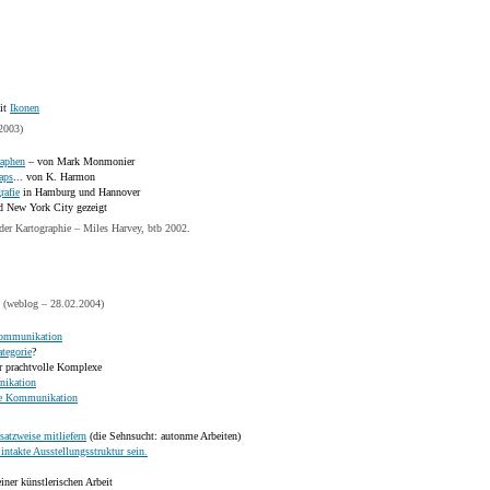
mit
Ikonen
2003)
raphen
– von Mark Monmonier
aps
... von K. Harmon
rafie
in Hamburg und Hannover
 New York City gezeigt
der Kartographie – Miles Harvey, btb 2002.
(weblog – 28.02.2004)
ommunikation
tegorie
?
r prachtvolle Komplexe
nikation
fe Kommunikation
satzweise mitliefern
(die Sehnsucht: autonme Arbeiten)
intakte Ausstellungsstruktur sein.
ner künstlerischen Arbeit