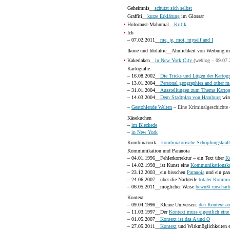
Geheimnis__
schützt sich selbst
Graffiti__
kurze Erklärung
im Glossar
•
Holocaust-Mahnmal__
Kritik
•
Ich
– 07.02.2011__
me, je, moi, myself and I
Ikone und Idolatrie__Ähnlichkeit von Werbung 
•
Kakerlaken__
in New York City
(weblog – 09.07.
Kartografie
– 16.08.2002__
Die Tricks und Lügen der Kartog
– 13.01.2004__
Personal geographies and other m
– 31.01.2004__
Ausstellungen zum Thema Kartog
– 14.03.2004__
Dem Stadtplan von Hamburg
wird
–
Gestohlende Welten
– Eine Kriminalgeschichte 
Käsekuchen
–
im Bleckede
–
in New York
Kombinatorik__
kombinatorische Schöpfungskraft
Kommunikation und Paranoia
– 04.01.1996__Fehlerkorrektur – ein Text über
K
– 14.02.1998__ist Kunst eine
Kommunikationska
– 23.12.2003__ein bisschen
Paranoia
und ein paa
– 24.06.2007__über die Nachteile
totaler Kommu
– 06.05.2011__möglicher Weise
bewußt unschar
Kontext
– 09.04.1996__Kleine Universen:
den Kontext an
– 11.03.1997__Der
Kontext muss eigentlich eine 
– 01.05.2007__
Kontext ist das A und O
– 27.05.2011__
Kontext
und Wirkmöglichkeiten ei