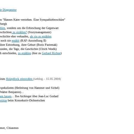
eie Diagramme
on "Hannes Kater verstehen. Eine Sympathiebroschüre"
rbergh
ählen
, sondern um die Erforschung der Gegenwart
eschichten
zu erzählen?
(Storymanagement)
schichte eher verkaufen,
als sie zu erzählen
 noch nie
erzählt
(RAF-Ausstellung II)
hrer Entstehung, ihrer Geburt (Boris Pasternak)
tunden, die Tage, die Geschichte (Ulrich Woelk)
ch entschieden,
zu erzählen
(hier zu
Gerhard Richter
)
einen
Holzpflock reinstoßen
(weblog – 15.05.2004)
spekulieren (Herleitung von Hammer und Sichel)
Walter Benjamin)...
hen lassen
... Ilse Aichinger über Jean-Luc Godard
stütze
beim Konsekutiv-Dolmetschen
onmot, Chiasmus