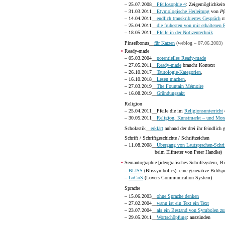
– 25.07.2008__
Pfeilosophie 4
: Zeigemöglichkeit
– 31.03.2011__
Etymologische Herleitung
von
Pf
– 14.04.2011__
endlich transkribiertes Gespräch
m
– 25.04.2011__
die frühesten von mir erhaltenen P
– 18.05.2011__
Pfeile in der Notizentechnik
Pinselbonus__
für Katzen
(weblog – 07.06.2003)
•
Ready-made
– 05.03.2004__
potentielles Ready-made
– 27.05.2011__
Ready-made
braucht Kontext
– 26.10.2017__
Tautologie-Kategorien
,
– 16.10.2018__
Lesen machen
,
– 27.03.2019__
The Fountain Mémoire
– 16.08.2019__
Gründungsakt
Religion
– 25.04.2011__Pfeile die im
Religionsunterricht
– 30.05.2011__
Religion, Kunstmarkt – und Mor
Scholastik__
erklärt
anhand der drei ihr feindlich
Schrift / Schriftgeschichte / Schriftzeichen
– 11.08.2008__
Übergang von Lautsprachen-Schr
beim Elfmeter von Peter Handke)
•
Semantographie [ideografisches Schriftsystem, Bi
–
BLISS
(Blissymbolics): eine generative Bildsp
–
LoCoS
(Lovers Communication System)
Sprache
– 15.06.2003__
ohne Sprache denken
– 27.02.2004__
wann ist ein Text ein Text
– 23.07.2004__
als ein Bestand von Symbolen zu
– 29.05.2011__
Wortschöpfung
: auszünden